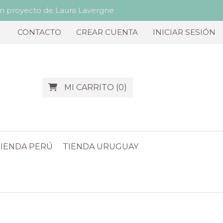
proyecto de Laura Lavergne
CONTACTO
CREAR CUENTA
INICIAR SESIÓN
MI CARRITO
(
0
)
TIENDA PERÚ
TIENDA URUGUAY