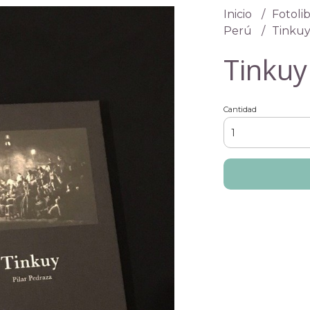
Inicio
Fotolib
Perú
Tinkuy
Tinkuy
Cantidad