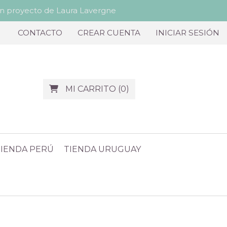
proyecto de Laura Lavergne
CONTACTO
CREAR CUENTA
INICIAR SESIÓN
MI CARRITO
(
0
)
TIENDA PERÚ
TIENDA URUGUAY