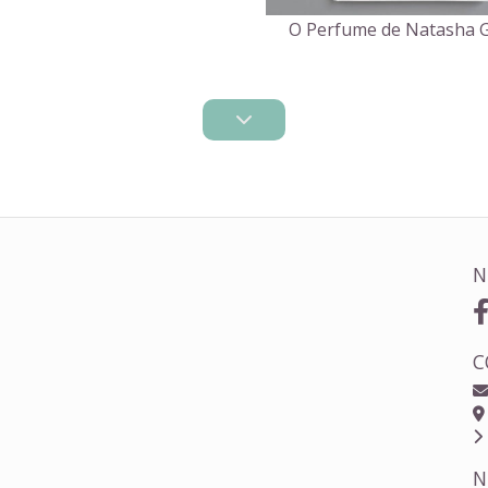
O Perfume de Natasha
N
C
N