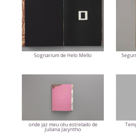
Segund
Sognarium de Helo Mello
onde jaz meu céu estrelado de
Temp
Juliana Jacyntho