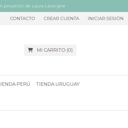
proyecto de Laura Lavergne
CONTACTO
CREAR CUENTA
INICIAR SESIÓN
MI CARRITO
(
0
)
TIENDA PERÚ
TIENDA URUGUAY