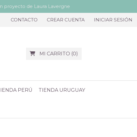
proyecto de Laura Lavergne
CONTACTO
CREAR CUENTA
INICIAR SESIÓN
MI CARRITO
(
0
)
TIENDA PERÚ
TIENDA URUGUAY