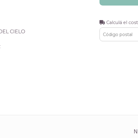
Calculá el cos
DEL CIELO
z
N