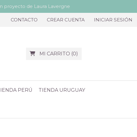
proyecto de Laura Lavergne
CONTACTO
CREAR CUENTA
INICIAR SESIÓN
MI CARRITO
(
0
)
TIENDA PERÚ
TIENDA URUGUAY