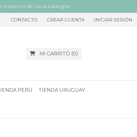
proyecto de Laura Lavergne
CONTACTO
CREAR CUENTA
INICIAR SESIÓN
MI CARRITO
(
0
)
TIENDA PERÚ
TIENDA URUGUAY