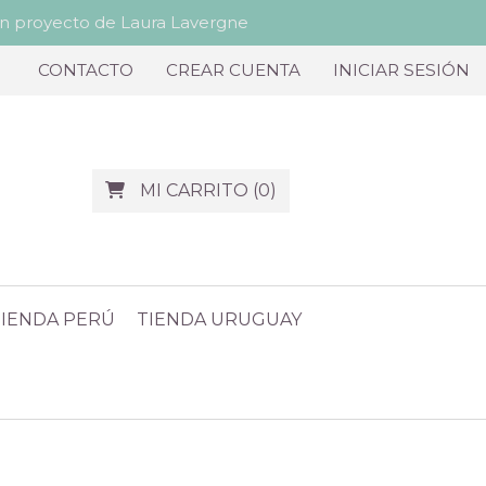
proyecto de Laura Lavergne
CONTACTO
CREAR CUENTA
INICIAR SESIÓN
MI CARRITO
(
0
)
TIENDA PERÚ
TIENDA URUGUAY