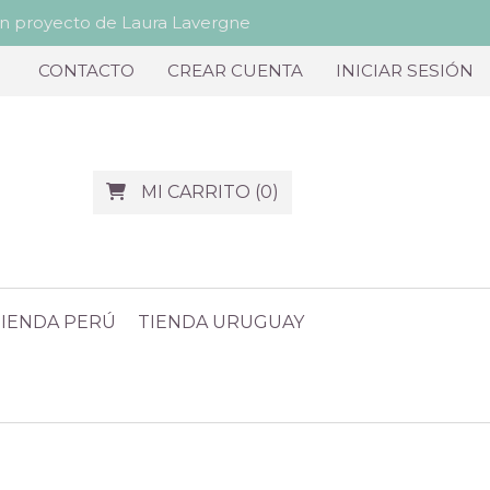
proyecto de Laura Lavergne
CONTACTO
CREAR CUENTA
INICIAR SESIÓN
MI CARRITO
(
0
)
TIENDA PERÚ
TIENDA URUGUAY