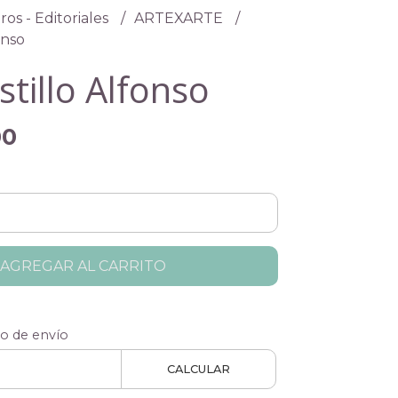
ros - Editoriales
ARTEXARTE
onso
stillo Alfonso
00
AGREGAR AL CARRITO
to de envío
CALCULAR