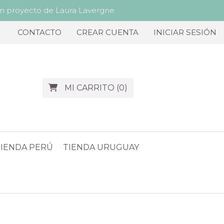
proyecto de Laura Lavergne
CONTACTO
CREAR CUENTA
INICIAR SESIÓN
MI CARRITO
(
0
)
TIENDA PERÚ
TIENDA URUGUAY